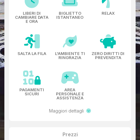
LIBERI DI
BIGLIETTO
RELAX
CAMBIARE DATA
ISTANTANEO
E ORA
SALTA LA FILA
L'AMBIENTE TI
ZERO DIRITTI DI
RINGRAZIA
PREVENDITA
PAGAMENTI
AREA
SICURI
PERSONALE E
ASSISTENZA
Il Dramma Scultoreo: Il Compianto di
Mazzoni
Maggiori dettagli
L'emozione culmina con il
Compianto sul Cristo morto
di
Guido Mazzoni
, una scena scultorea dove otto figure in
terracotta policroma a grandezza naturale
esprimono
Prezzi
un dolore vivido e toccante, sigillando la tua esperienza