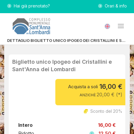
Hai già prenotato?
Orari & info
DETTAGLIO BIGLIETTO UNICO IPOGEO DEI CRISTALLINI E SANT'ANNA DEI LOMBARDI
Biglietto unico Ipogeo dei Cristallini e
Sant'Anna dei Lombardi
16,00 €
Acquista a soli
20,00 € (*)
ANZICHÈ
Sconto del 20%
Intero
16,00 €
Ridotto
12,50 €