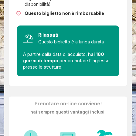
disponibilità)
Osserva i magnifici
intarsi lignei
di Fra Giovanni da
Verona, perfetti capolavori di prospettiva e ebanisteria.
Questo biglietto non è rimborsabile
Rilassati
Questo biglietto è a lunga durata
A partire dalla data di acquisto,
hai 180
giorni di tempo
per prenotare l'ingresso
presso le strutture.
Prenotare on-line conviene!
hai sempre questi vantaggi inclusi