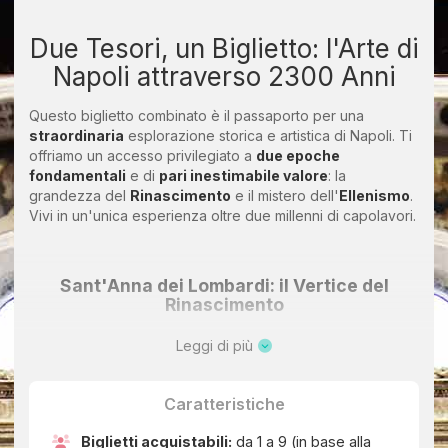
Due Tesori, un Biglietto: l'Arte di
Napoli attraverso 2300 Anni
Questo biglietto combinato è il passaporto per una
straordinaria
esplorazione storica e artistica di Napoli. Ti
offriamo un accesso privilegiato a
due epoche
fondamentali
e di
pari inestimabile valore
: la
grandezza del
Rinascimento
e il mistero dell'
Ellenismo
.
Vivi in un'unica esperienza oltre due millenni di capolavori.
Sant'Anna dei Lombardi: il Vertice del
Rinascimento
Ammira il
Complesso Monumentale di Sant'Anna dei
Leggi di più
Lombardi
, un eccezionale esempio di
Rinascimento
Toscano
nel cuore di Napoli. La visita inizia con l'incontro
Caratteristiche
con il genio di
Giorgio Vasari
: la Sacrestia, capolavoro del
Manierismo, ti accoglierà con una volta affrescata che
Biglietti acquistabili:
da 1 a 9 (in base alla
riproduce una spettacolare ed
allegorica sfera celeste
.